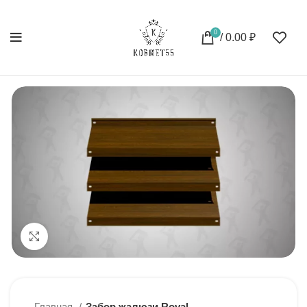
0
/
0.00
₽
Нажмите, чтобы увеличить
Главная
Забор жалюзи Royal