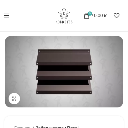
0
/
0.00
₽
Нажмите, чтобы увеличить
Главная
Забор жалюзи Royal