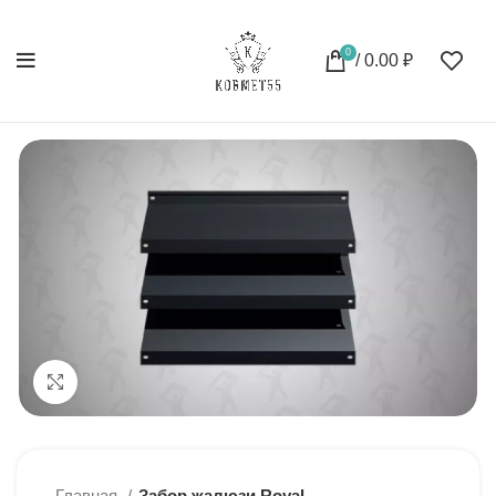
0
/
0.00
₽
Нажмите, чтобы увеличить
Главная
Забор жалюзи Royal